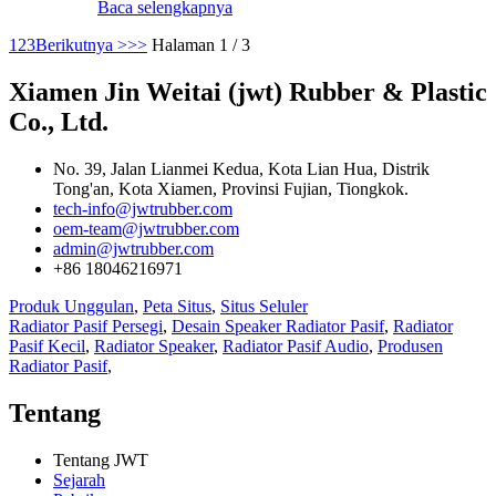
Baca selengkapnya
1
2
3
Berikutnya >
>>
Halaman 1 / 3
Xiamen Jin Weitai (jwt) Rubber & Plastic
Co., Ltd.
No. 39, Jalan Lianmei Kedua, Kota Lian Hua, Distrik
Tong'an, Kota Xiamen, Provinsi Fujian, Tiongkok.
tech-info@jwtrubber.com
oem-team@jwtrubber.com
admin@jwtrubber.com
+86 18046216971
Produk Unggulan
,
Peta Situs
,
Situs Seluler
Radiator Pasif Persegi
,
Desain Speaker Radiator Pasif
,
Radiator
Pasif Kecil
,
Radiator Speaker
,
Radiator Pasif Audio
,
Produsen
Radiator Pasif
,
Tentang
Tentang JWT
Sejarah