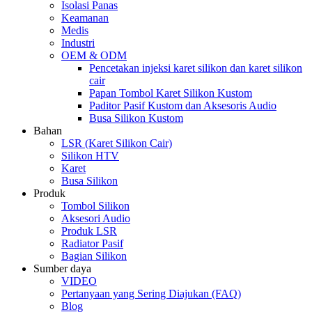
Isolasi Panas
Keamanan
Medis
Industri
OEM & ODM
Pencetakan injeksi karet silikon dan karet silikon
cair
Papan Tombol Karet Silikon Kustom
Paditor Pasif Kustom dan Aksesoris Audio
Busa Silikon Kustom
Bahan
LSR (Karet Silikon Cair)
Silikon HTV
Karet
Busa Silikon
Produk
Tombol Silikon
Aksesori Audio
Produk LSR
Radiator Pasif
Bagian Silikon
Sumber daya
VIDEO
Pertanyaan yang Sering Diajukan (FAQ)
Blog