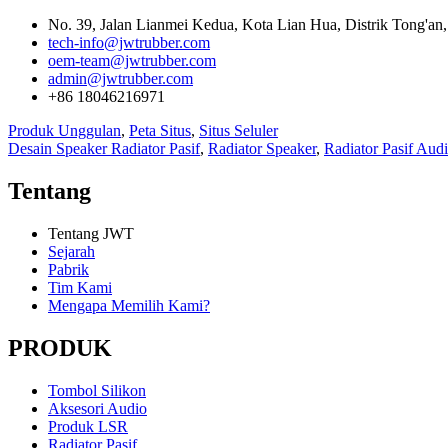
No. 39, Jalan Lianmei Kedua, Kota Lian Hua, Distrik Tong'an,
tech-info@jwtrubber.com
oem-team@jwtrubber.com
admin@jwtrubber.com
+86 18046216971
Produk Unggulan
,
Peta Situs
,
Situs Seluler
Desain Speaker Radiator Pasif
,
Radiator Speaker
,
Radiator Pasif Aud
Tentang
Tentang JWT
Sejarah
Pabrik
Tim Kami
Mengapa Memilih Kami?
PRODUK
Tombol Silikon
Aksesori Audio
Produk LSR
Radiator Pasif